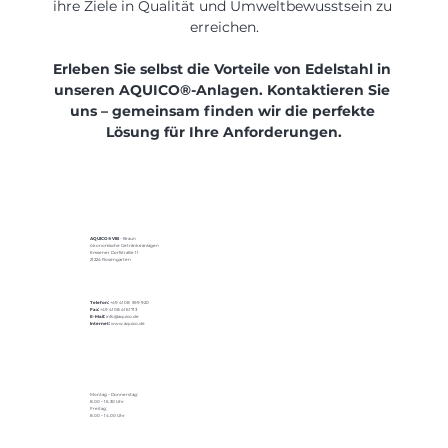
ihre Ziele in Qualität und Umweltbewusstsein zu 
erreichen.
Erleben Sie selbst die Vorteile von Edelstahl in 
unseren AQUICO®-Anlagen. Kontaktieren Sie 
uns – gemeinsam finden wir die perfekte 
Lösung für Ihre Anforderungen.
AQUICO® VIB
- Braun
ökonomische Getränkeanlagen
Emsener Dorfstraße 11
21224 Rosengarten
Telefon:
+49 4108 599 920
Fax:
+49 4108 4161713
E-Mail:
info@aquico.de
Internet:
www.aquico.de
Montag – Donnerstag:
8.00 – 16.30 Uhr
Freitag:
8.00 – 14.00 Uhr